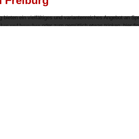
n Freiburg
g bieten ein vielfältiges und variantenreiches Angebot an S
cken und brunchen
oder zum gemütlich etwas trinken, hier fi
+
−