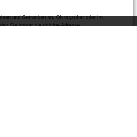
peisen und Getränken an. Ob tagsüber oder im
nden Sie immer die richtige Adresse.