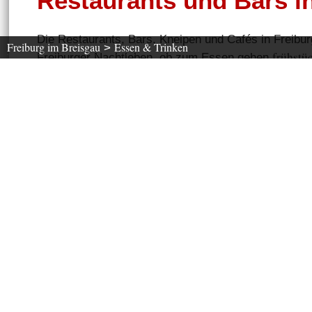
Restaurants und Bars i
Die Restaurants, Bars, Kneipen und Cafés in Freibur
Freiburg im Breisgau
Essen & Trinken
>
frühstü
Freiburger Nachtleben, ob zum Essen gehen
Wählen Sie aus, auf welche Küche Sie Appetit
haben.
Was suchen Sie ?
Wo ?