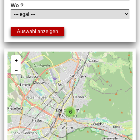
Wo ?
+
−
6