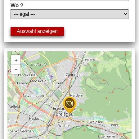
Wo ?
+
−