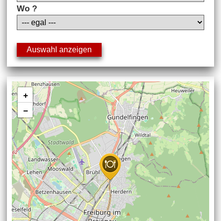
Wo ?
+
−