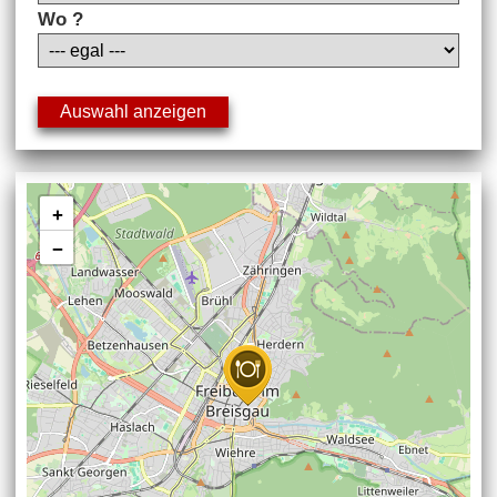
Wo ?
+
−