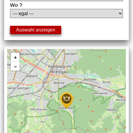
Wo ?
+
−