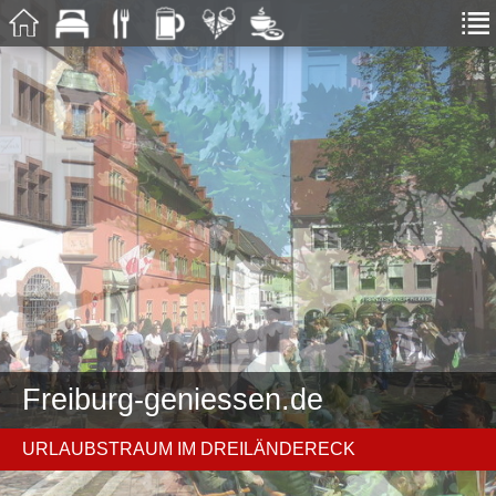
Freiburg-geniessen.de
URLAUBSTRAUM IM DREILÄNDERECK