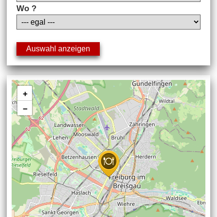
Wo ?
+
−