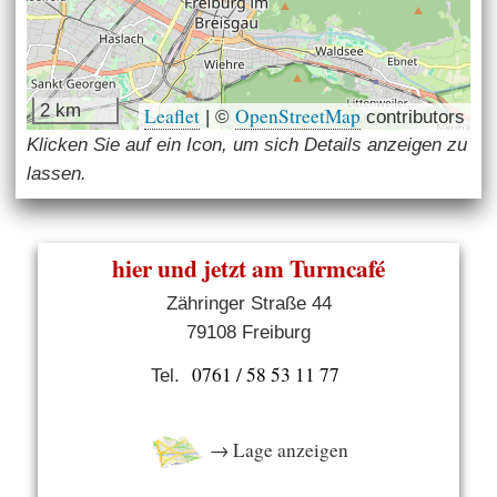
2 km
Leaflet
OpenStreetMap
|
©
contributors
Klicken Sie auf ein Icon, um sich Details anzeigen zu
lassen.
hier und jetzt am Turmcafé
Zähringer Straße 44
79108 Freiburg
0761 / 58 53 11 77
Tel.
→ Lage anzeigen