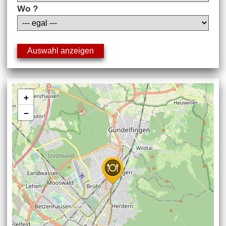
Wo ?
+
−