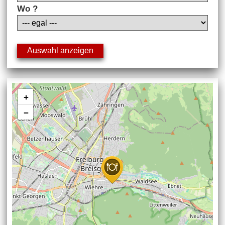
Wo ?
+
−