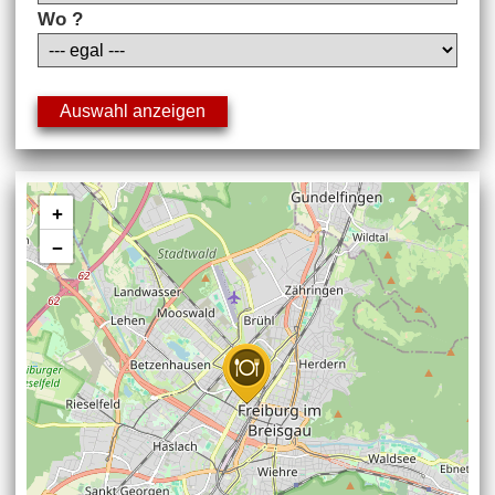
Wo ?
+
−