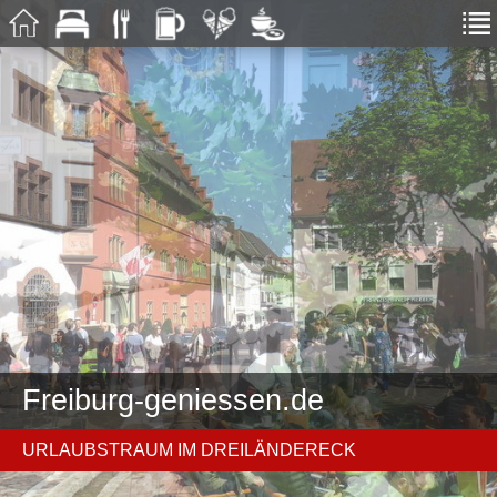
Freiburg-geniessen.de
URLAUBSTRAUM IM DREILÄNDERECK