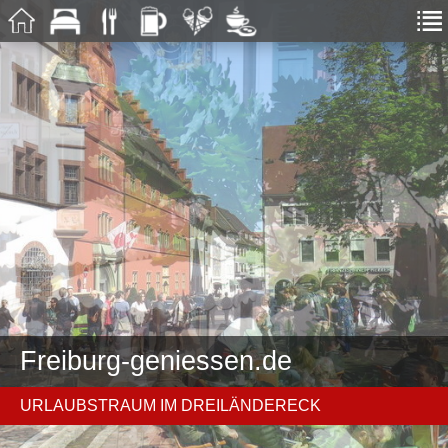
Freiburg-geniessen.de
URLAUBSTRAUM IM DREILÄNDERECK