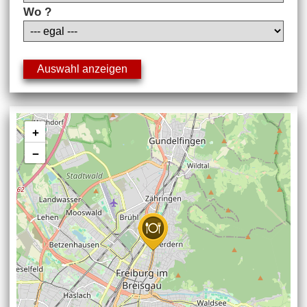
Wo ?
+
−