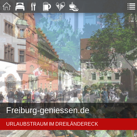
Freiburg-geniessen.de
URLAUBSTRAUM IM DREILÄNDERECK