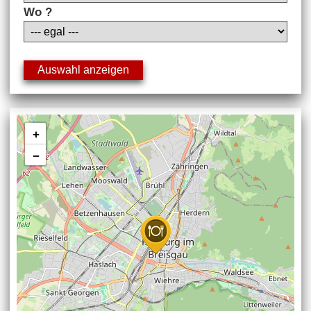
Wo ?
+
−