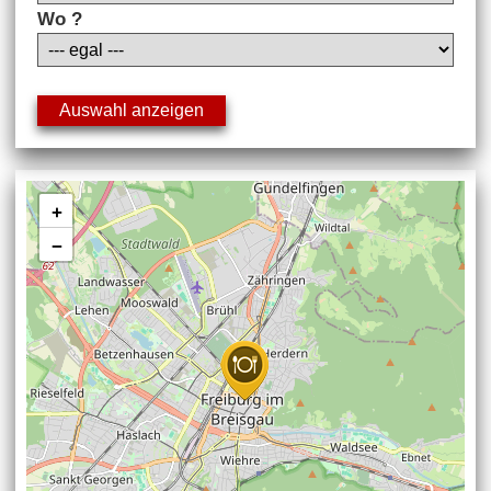
Wo ?
+
−