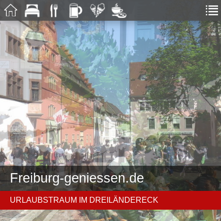
Freiburg-geniessen.de
URLAUBSTRAUM IM DREILÄNDERECK