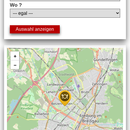
Wo ?
+
−