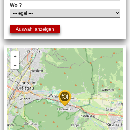
Wo ?
+
−