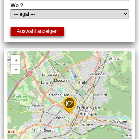
Wo ?
+
−