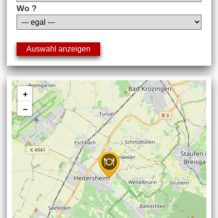
Wo ?
+
−