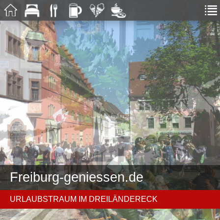
Freiburg-geniessen.de
URLAUBSTRAUM IM DREILÄNDERECK