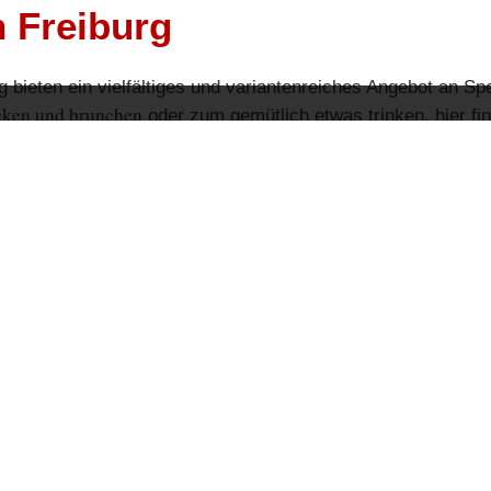
n Freiburg
g bieten ein vielfältiges und variantenreiches Angebot an S
cken und brunchen
oder zum gemütlich etwas trinken, hier fi
+
−