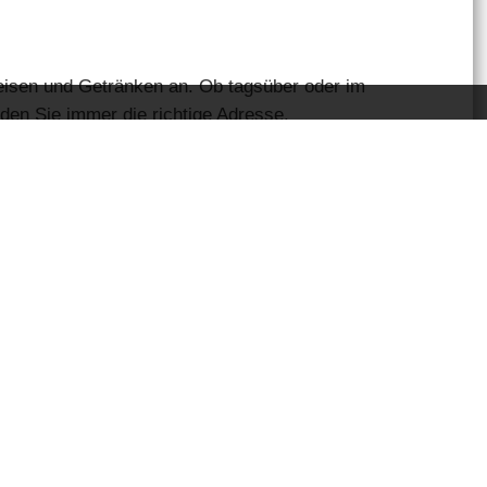
peisen und Getränken an. Ob tagsüber oder im
nden Sie immer die richtige Adresse.