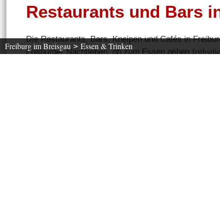
Restaurants und Bars i
Die Restaurants, Bars, Kneipen und Cafés in Freibur
Freiburg im Breisgau
Essen & Trinken
>
frühstü
Freiburger Nachtleben, ob zum Essen gehen
Wählen Sie aus, auf welche Küche Sie Appetit
haben.
Was suchen Sie ?
Wo ?