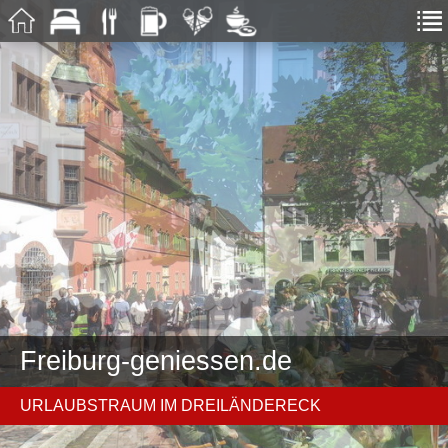
Freiburg-geniessen.de
URLAUBSTRAUM IM DREILÄNDERECK