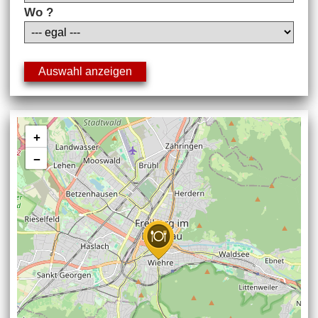
Wo ?
+
−