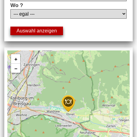
Wo ?
+
−