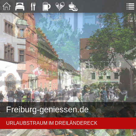
Freiburg-geniessen.de
URLAUBSTRAUM IM DREILÄNDERECK