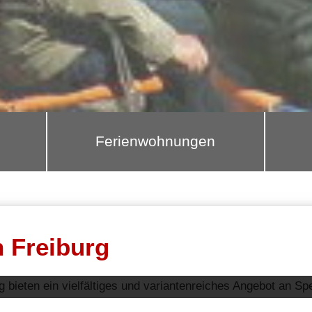
Ferienwohnungen
n Freiburg
g bieten ein vielfältiges und variantenreiches Angebot an S
cken und brunchen
oder zum gemütlich etwas trinken, hier fi