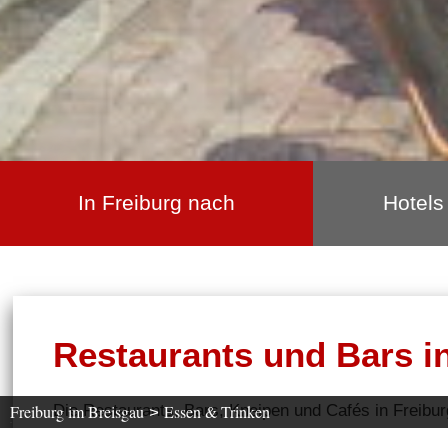
In Freiburg nach
Hotels
Restaurants und Bars i
Die Restaurants, Bars, Kneipen und Cafés in Freibur
Freiburg im Breisgau
Essen & Trinken
>
frühstü
Freiburger Nachtleben, ob zum Essen gehen