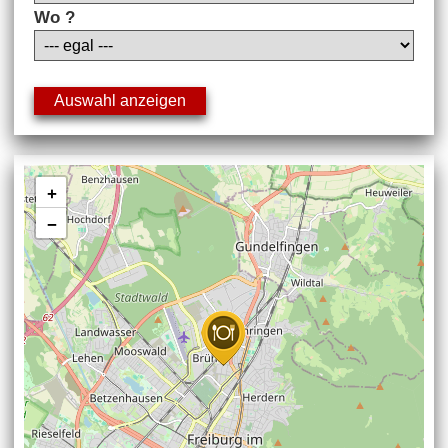
Wo ?
+
−