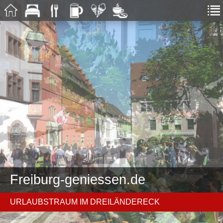
Freiburg-geniessen.de
URLAUBSTRAUM IM DREILÄNDERECK