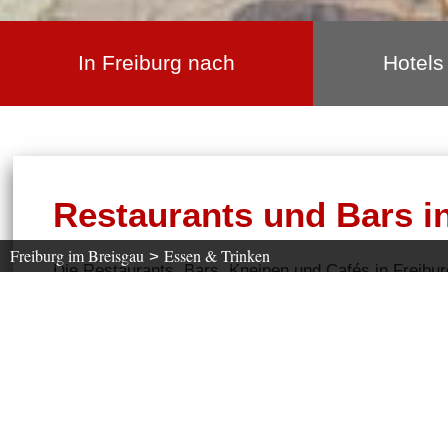
In Freiburg nach
Hotels
Restaurants und Bars i
Freiburg im Breisgau
Essen & Trinken
>
Die Restaurants, Bars, Kneipen und Cafés in Freibur
frühstü
Freiburger Nachtleben, ob zum Essen gehen
Wählen Sie aus, auf welche Küche Sie Appetit
haben.
Was suchen Sie ?