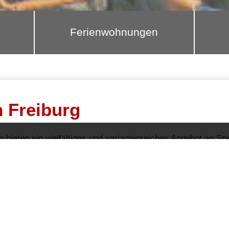
Ferienwohnungen
n Freiburg
g bieten ein vielfältiges und variantenreiches Angebot an S
cken und brunchen
oder zum gemütlich etwas trinken, hier fi
+
−