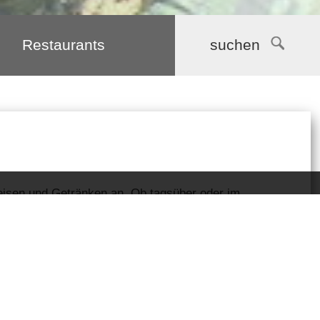
Restaurants
suchen
peisen und Getränken an. Ob tagsüber oder im
nden Sie immer die richtige Adresse.