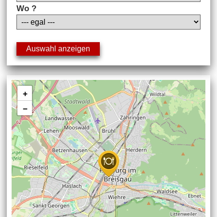
Wo ?
+
−