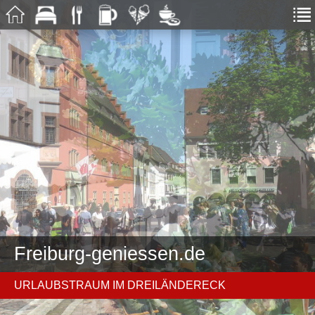
Freiburg-geniessen.de
URLAUBSTRAUM IM DREILÄNDERECK