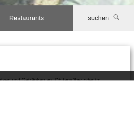
Restaurants
suchen
peisen und Getränken an. Ob tagsüber oder im
nden Sie immer die richtige Adresse.