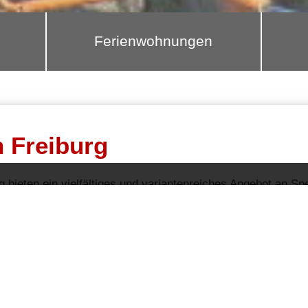
Ferienwohnungen
n Freiburg
g bieten ein vielfältiges und variantenreiches Angebot an S
cken und brunchen
oder zum gemütlich etwas trinken, hier fi
+
−