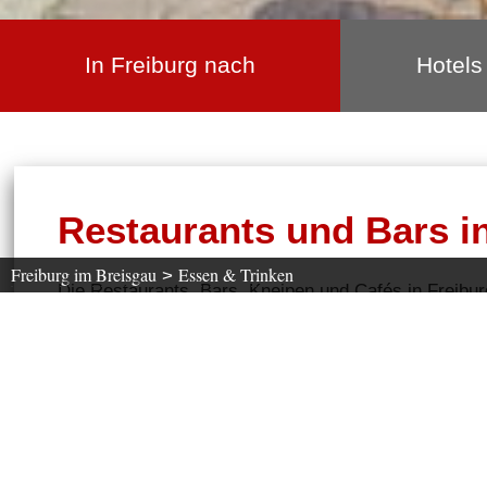
In Freiburg nach
Hotels
Restaurants und Bars i
Freiburg im Breisgau
Essen & Trinken
>
Die Restaurants, Bars, Kneipen und Cafés in Freibur
frühstü
Freiburger Nachtleben, ob zum Essen gehen
Wählen Sie aus, auf welche Küche Sie Appetit
haben.
Was suchen Sie ?