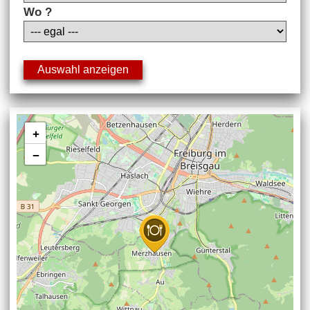
Wo ?
+
−