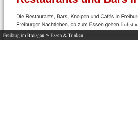
Die Restaurants, Bars, Kneipen und Cafés in Freibur
frühstü
Freiburger Nachtleben, ob zum Essen gehen
Freiburg im Breisgau
Essen & Trinken
>
Wählen Sie aus, auf welche Küche Sie Appetit
haben.
Was suchen Sie ?
Wo ?