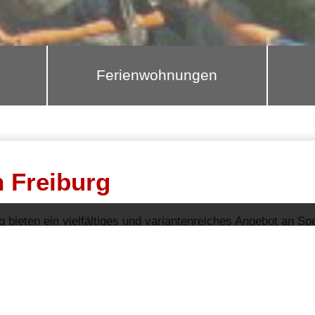
Ferienwohnungen
n Freiburg
g bieten ein vielfältiges und variantenreiches Angebot an S
cken und brunchen
oder zum gemütlich etwas trinken, hier fi
+