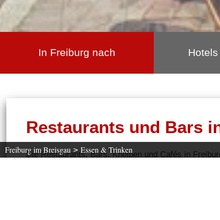
In Freiburg nach
Hotels
Restaurants und Bars i
Freiburg im Breisgau
Essen & Trinken
>
Die Restaurants, Bars, Kneipen und Cafés in Freibur
frühstü
Freiburger Nachtleben, ob zum Essen gehen
Wählen Sie aus, auf welche Küche Sie Appetit
haben.