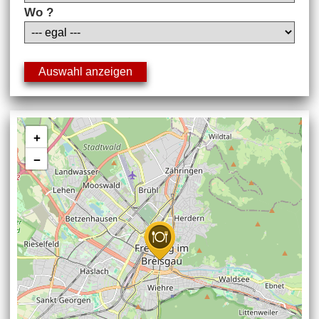
Wo ?
+
−