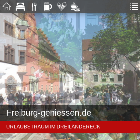
Freiburg-geniessen.de
URLAUBSTRAUM IM DREILÄNDERECK