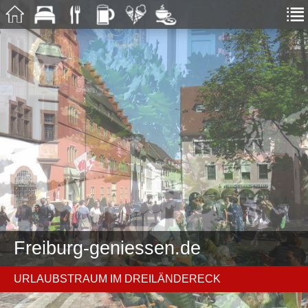
Freiburg-geniessen.de
URLAUBSTRAUM IM DREILÄNDERECK