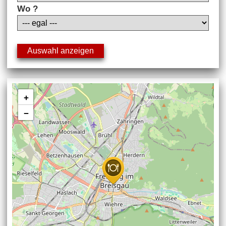
Wo ?
+
−